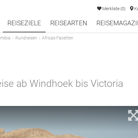
Merkliste
(
0
)
K
REISEZIELE
REISEARTEN
REISEMAGAZI
mibia
›
Rundreisen
›
Africas Facetten
ise ab Windhoek bis Victoria