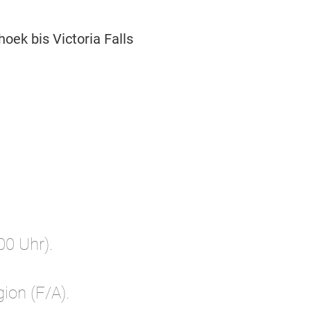
oek bis Victoria Falls
00 Uhr).
ion (F/A).