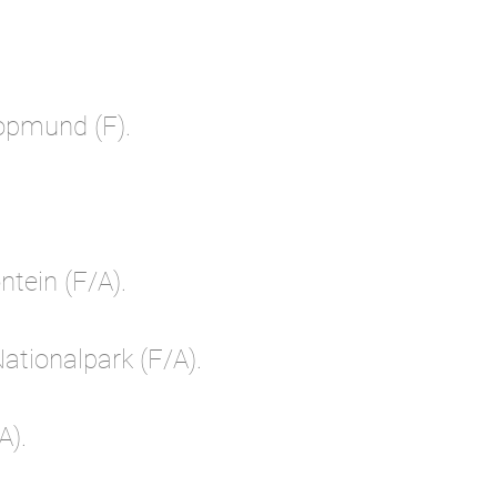
opmund (F).
tein (F/A).
ationalpark (F/A).
A).