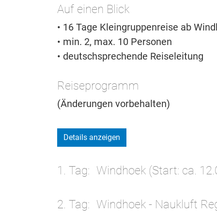
Auf einen Blick
• 16 Tage Kleingruppenreise ab Windh
• min. 2, max. 10 Personen
• deutschsprechende Reiseleitung
Reiseprogramm
(Änderungen vorbehalten)
Details anzeigen
1. Tag
Windhoek (Start: ca. 12.
2. Tag
Windhoek - Naukluft Reg