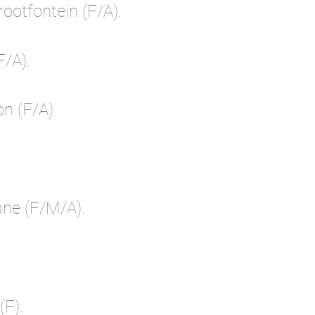
ootfontein (F/A).
F/A).
n (F/A).
ne (F/M/A).
(F).