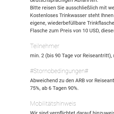
deutschsprachigen Abfahrten.
Bitte reisen Sie ausschließlich mit 
Kostenloses Trinkwasser steht Ihnen
eigene, wiederbefüllbare Trinkflasch
Flasche zum Preis von 10 USD, diese
Teilnehmer
min. 2 (bis 90 Tage vor Reiseantritt),
#Stornobedingungen#
Abweichend zu den ARB vor Reiseantr
75%, ab 6 Tagen 90%.
Mobilitätshinweis
Wir sind verpflichtet darauf hinzuwe