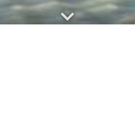
Australasia & Africa Reisen
›
Reiseziele
›
Lateinamerika
›
Bolivien
Buenos días – herzlich
Willkommen!
Quechua, Aymara und Mestizen sind die
Bewohner des zentralen Andenstaates
Bolivien. Ein Land mit reicher Kultur, das
immer Saison hat und nie überrannt wird.
Tropisch heiß ist das Klima in den tiefen