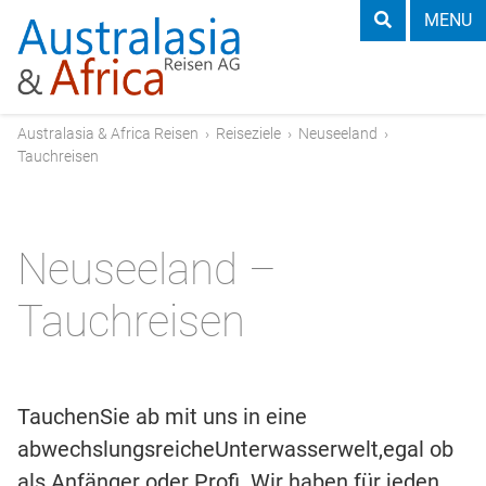
MENU
Australasia & Africa Reisen
›
Reiseziele
›
Neuseeland
›
Tauchreisen
Neuseeland –
Tauchreisen
TauchenSie ab mit uns in eine
abwechslungsreicheUnterwasserwelt,egal ob
als Anfänger oder Profi. Wir haben für jeden