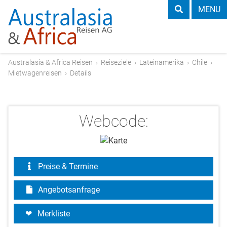
MENU
Australasia & Africa Reisen
›
Reiseziele
›
Lateinamerika
›
Chile
›
Mietwagenreisen
›
Details
Webcode:
Preise & Termine
Angebotsanfrage
Merkliste