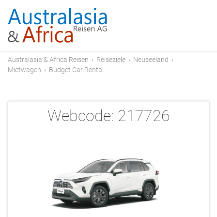
Australasia & Africa Reisen
›
Reiseziele
›
Neuseeland
›
Mietwagen
›
Budget Car Rental
Webcode:
217726