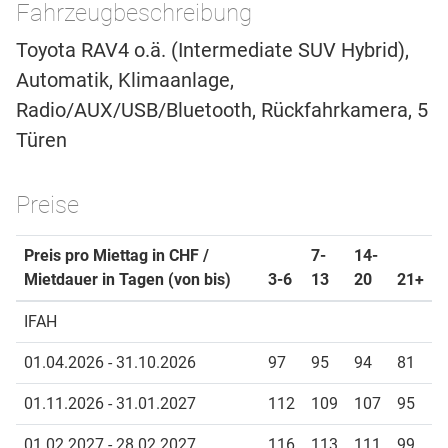
Fahrzeugbeschreibung
Toyota RAV4 o.ä. (Intermediate SUV Hybrid),
Automatik, Klimaanlage,
Radio/AUX/USB/Bluetooth, Rückfahrkamera, 5
Türen
Preise
Preis pro Miettag in CHF /
7-
14-
Mietdauer in Tagen (von bis)
3-6
13
20
21+
IFAH
01.04.2026 - 31.10.2026
97
95
94
81
01.11.2026 - 31.01.2027
112
109
107
95
01.02.2027 - 28.02.2027
116
113
111
99