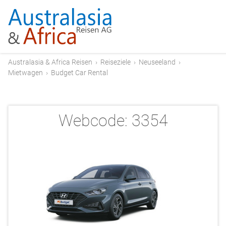
Australasia & Africa Reisen
›
Reiseziele
›
Neuseeland
›
Mietwagen
›
Budget Car Rental
Webcode:
3354