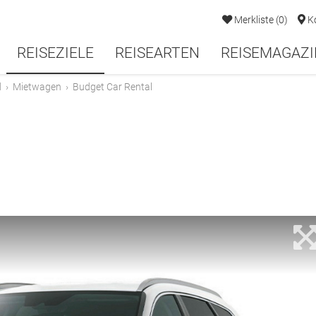
Merkliste
(
0
)
K
REISEZIELE
REISEARTEN
REISEMAGAZI
d
›
Mietwagen
›
Budget Car Rental