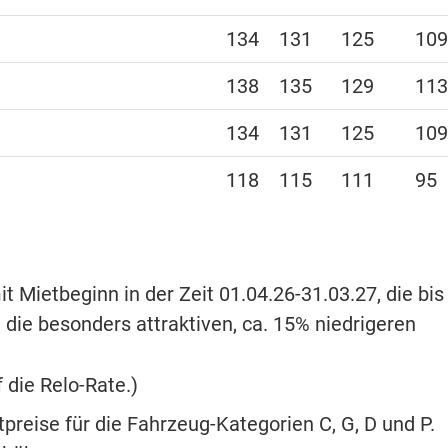
134
131
125
109
138
135
129
113
134
131
125
109
118
115
111
95
 Mietbeginn in der Zeit 01.04.26-31.03.27, die bis
 die besonders attraktiven, ca. 15% niedrigeren
 die Relo-Rate.)
preise für die Fahrzeug-Kategorien C, G, D und P.