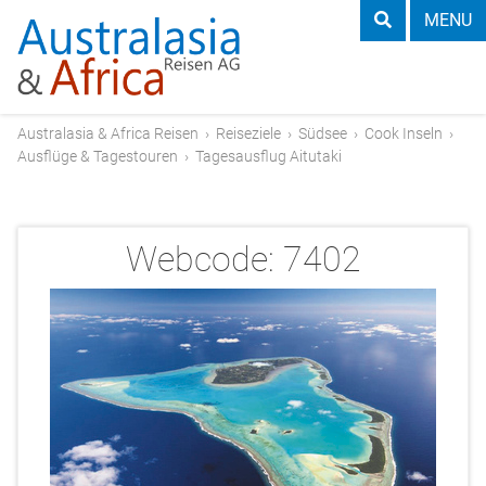
MENU
Australasia & Africa Reisen
›
Reiseziele
›
Südsee
›
Cook Inseln
›
Ausflüge & Tagestouren
›
Tagesausflug Aitutaki
Webcode:
7402