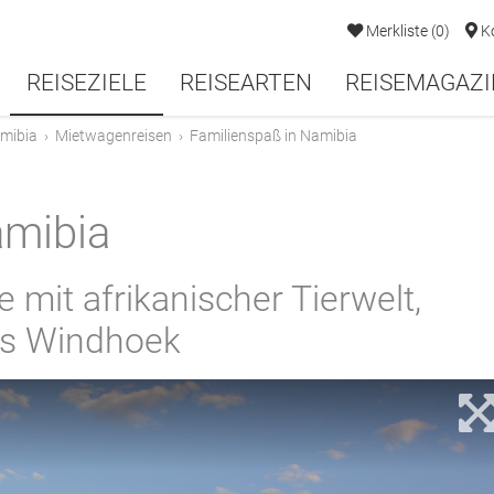
Merkliste
(
0
)
K
REISEZIELE
REISEARTEN
REISEMAGAZI
mibia
›
Mietwagenreisen
›
Familienspaß in Namibia
amibia
mit afrikanischer Tierwelt,
is Windhoek