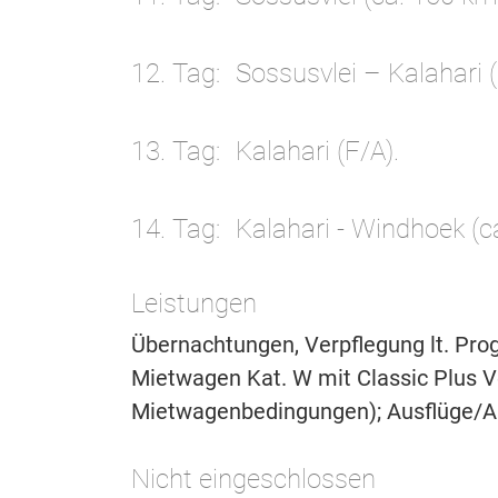
12. Tag
Sossusvlei – Kalahari (
13. Tag
Kalahari (F/A).
14. Tag
Kalahari - Windhoek (ca
Leistungen
Übernachtungen, Verpflegung lt. Pr
Mietwagen Kat. W mit Classic Plus V
Mietwagenbedingungen); Ausflüge/Akt
Nicht eingeschlossen