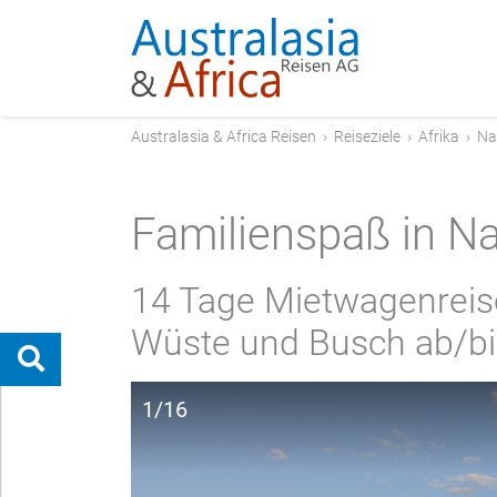
Australasia & Africa Reisen
›
Reiseziele
›
Afrika
›
Na
Familienspaß in N
14 Tage Mietwagenreise 
Wüste und Busch ab/b
1/16