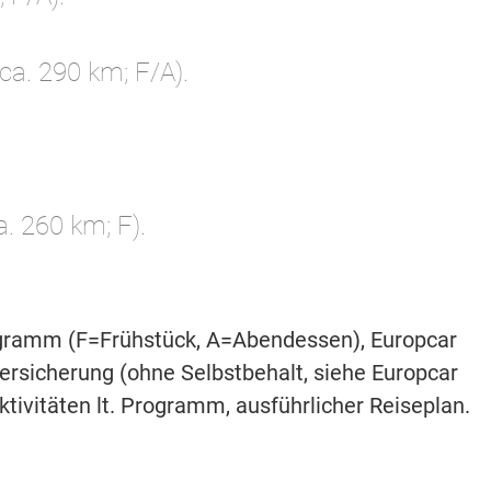
ca. 290 km; F/A).
. 260 km; F).
ogramm (F=Frühstück, A=Abendessen), Europcar
ersicherung (ohne Selbstbehalt, siehe Europcar
ivitäten lt. Programm, ausführlicher Reiseplan.