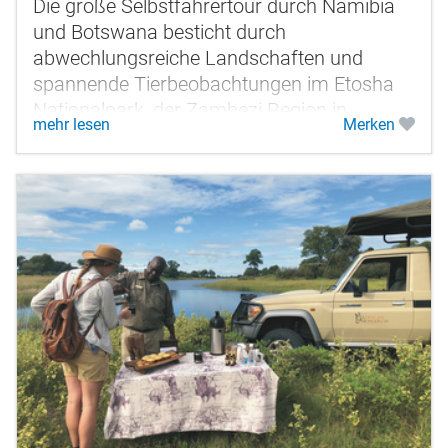
Die große Selbstfahrertour durch Namibia
und Botswana besticht durch
abwechlungsreiche Landschaften und
spannende Tierbeobachtungen im Etosha
Nationalpark, der Zambezi Region in
mehr lesen
Merken
Namibia und den tierreichen Nationalparks
Botswanas....