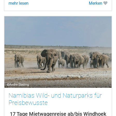
mehr lesen
Merken
GocheGanas.
©Andre Steding
Namibias Wild- und Naturparks für
Preisbewusste
17 Tage Mietwagenreise ab/bis Windhoek