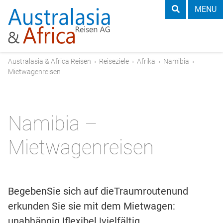
MENU
Australasia & Africa Reisen
›
Reiseziele
›
Afrika
›
Namibia
›
Mietwagenreisen
Namibia –
Mietwagenreisen
BegebenSie sich auf dieTraumroutenund
erkunden Sie sie mit dem Mietwagen:
unabhängig |flexibel |vielfältig