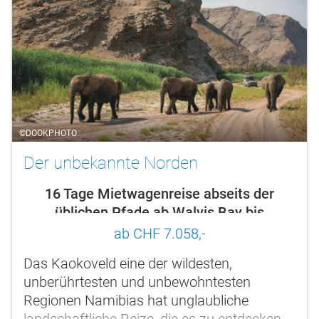
©DOOKPHOTO
Der unbekannte Norden
16 Tage Mietwagenreise abseits der
üblichen Pfade ab Walvis Bay bis
Windhoek
ab CHF 7.058,-
Das Kaokoveld eine der wildesten,
unberührtesten und unbewohntesten
Regionen Namibias hat unglaubliche
landschaftliche Reize, die es zu entdecken