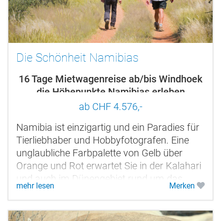
Die Schönheit Namibias
16 Tage Mietwagenreise ab/bis Windhoek
die Höhepunkte Namibias erleben
ab CHF 4.576,-
Namibia ist einzigartig und ein Paradies für
Tierliebhaber und Hobbyfotografen. Eine
unglaubliche Farbpalette von Gelb über
Orange und Rot erwartet Sie in der Kalahari
und auch im Dünengebiet rund um das
mehr lesen
Merken
Sossusvlei. Und im Gegensatz dazu...