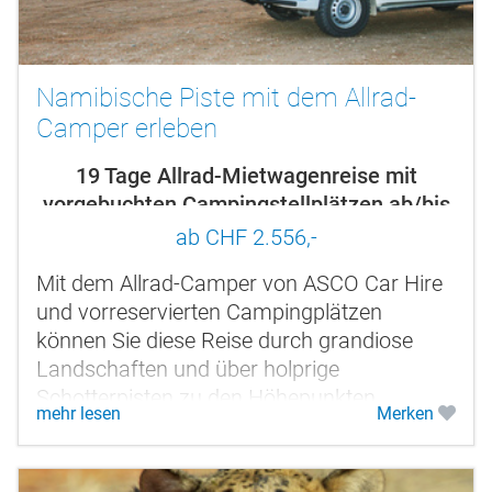
Namibische Piste mit dem Allrad-
Camper erleben
19 Tage Allrad-Mietwagenreise mit
vorgebuchten Campingstellplätzen ab/bis
Windhoek
ab CHF 2.556,-
Mit dem Allrad-Camper von ASCO Car Hire
und vorreservierten Campingplätzen
können Sie diese Reise durch grandiose
Landschaften und über holprige
Schotterpisten zu den Höhepunkten
mehr lesen
Merken
Namibias entspannt genießen. Und das
alles im eigenen...