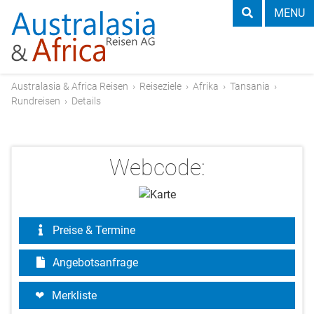
MENU
Australasia & Africa Reisen
›
Reiseziele
›
Afrika
›
Tansania
›
Rundreisen
›
Details
Webcode:
Preise & Termine
Angebotsanfrage
Merkliste