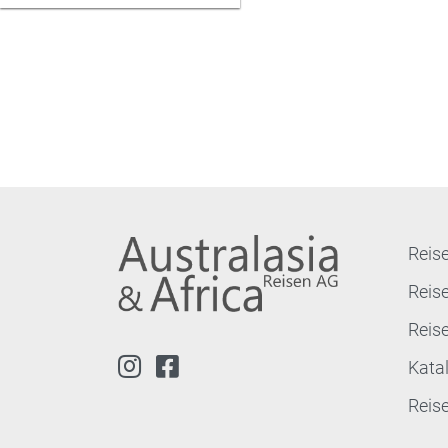
Reise
Reis
Reis
Kata
Reis