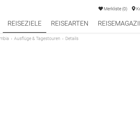
Merkliste
(
0
)
K
REISEZIELE
REISEARTEN
REISEMAGAZI
mbia
›
Ausflüge & Tagestouren
›
Details