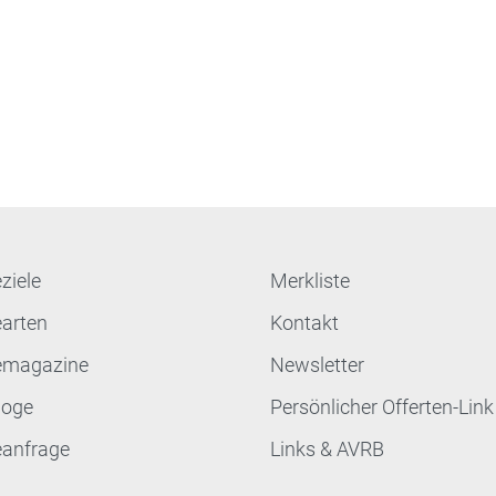
ziele
Merkliste
earten
Kontakt
emagazine
Newsletter
loge
Persönlicher Offerten-Link
eanfrage
Links & AVRB