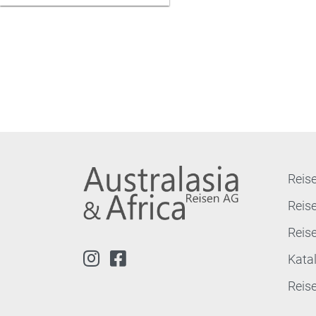
Reise
Reis
Reis
Kata
Reis