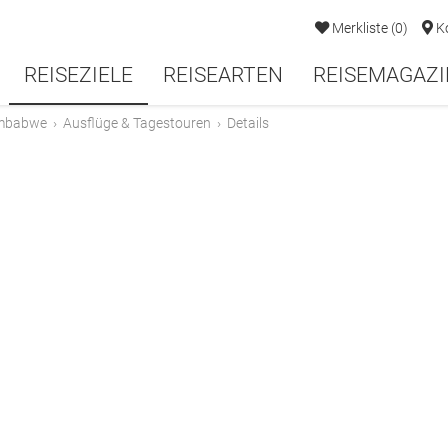
Merkliste
(
0
)
K
REISEZIELE
REISEARTEN
REISEMAGAZI
mbabwe
›
Ausflüge & Tagestouren
›
Details