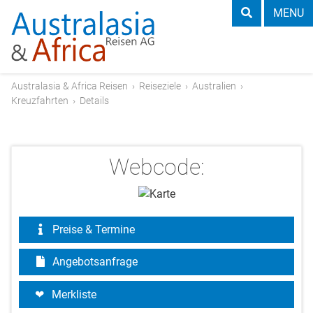
MENU
Australasia & Africa Reisen
›
Reiseziele
›
Australien
›
Kreuzfahrten
›
Details
Webcode:
Preise & Termine
Angebotsanfrage
Merkliste