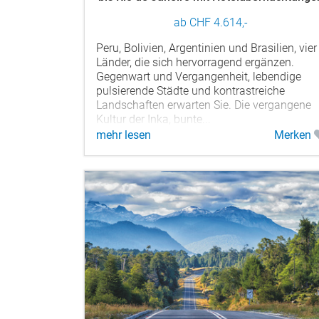
ab CHF 4.614,-
Peru, Bolivien, Argentinien und Brasilien, vier
Länder, die sich hervorragend ergänzen.
Gegenwart und Vergangenheit, lebendige
pulsierende Städte und kontrastreiche
Landschaften erwarten Sie. Die vergangene
Kultur der Inka, bunte...
mehr lesen
Merken