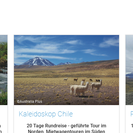
©Australia Plus
Kaleidoskop Chile
a
20 Tage Rundreise - geführte Tour im
n
Norden, Mietwagentouren im Süden