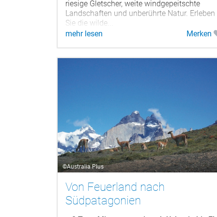
riesige Gletscher, weite windgepeitschte
Landschaften und unberührte Natur. Erleben
Sie die wilde...
mehr lesen
Merken
©Australia Plus
Von Feuerland nach
Südpatagonien