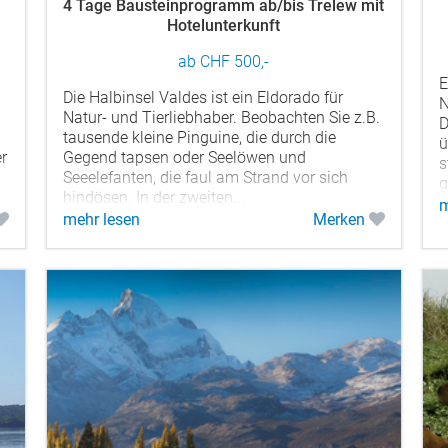
4 Tage Bausteinprogramm ab/bis Trelew mit
Hotelunterkunft
ab CHF 500,-
E
Die Halbinsel Valdes ist ein Eldorado für
N
Natur- und Tierliebhaber. Beobachten Sie z.B.
D
tausende kleine Pinguine, die durch die
ü
er
Gegend tapsen oder Seelöwen und
s
Seeelefanten, die faul am Strand vor sich
g
hindösen. In der zweiten...
m
mehr lesen
Merken