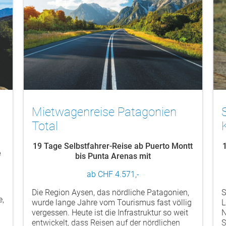
Mietwagenreise Patagonien
Total
19 Tage Selbstfahrer-Reise ab Puerto Montt
e
bis Punta Arenas mit
f
Hotel-/Lodgeunterkunft
ab CHF 4.571,-
Die Region Aysen, das nördliche Patagonien,
S
e,
wurde lange Jahre vom Tourismus fast völlig
L
vergessen. Heute ist die Infrastruktur so weit
N
entwickelt, dass Reisen auf der nördlichen
S