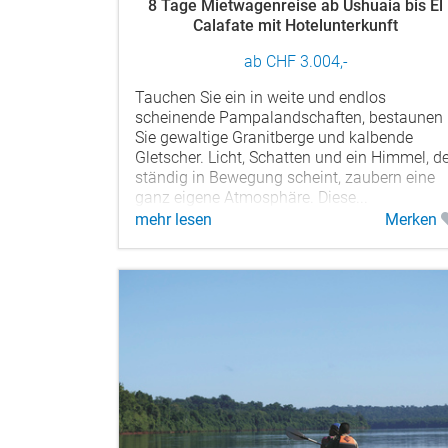
8 Tage Mietwagenreise ab Ushuaia bis El
Calafate mit Hotelunterkunft
ab CHF 3.004,-
Tauchen Sie ein in weite und endlos
scheinende Pampalandschaften, bestaunen
Sie gewaltige Granitberge und kalbende
Gletscher. Licht, Schatten und ein Himmel, d
ständig in Bewegung scheint, zaubern eine
ganz eigene Atmosphäre. Diese...
mehr lesen
Merken