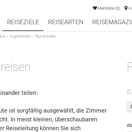
Merkliste
(
0
)
K
REISEZIELE
REISEARTEN
REISEMAGAZI
ika
›
Argentinien
›
Rundreisen
reisen
F
R
inander teilen:
Route ist sorgfältig ausgewählt, die Zimmer
ht. In meist kleinen, überschaubaren
Ab
r Reiseleitung können Sie sich