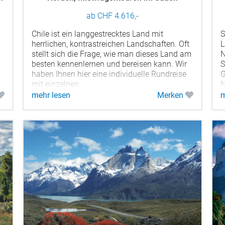
ab CHF 4.616,-
Chile ist ein langgestrecktes Land mit
S
herrlichen, kontrastreichen Landschaften. Oft
L
stellt sich die Frage, wie man dieses Land am
N
besten kennenlernen und bereisen kann. Wir
S
haben Ihnen hier eine individuelle Rundreise
G
mit einzelnen...
N
h
mehr lesen
Merken
m