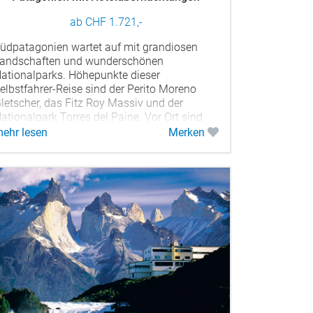
ab CHF 1.721,-
üdpatagonien wartet auf mit grandiosen
andschaften und wunderschönen
ationalparks. Höhepunkte dieser
elbstfahrer-Reise sind der Perito Moreno
letscher, das Fitz Roy Massiv und der
ationalpark Torres del Paine. Vor Ort sind
ier...
ehr lesen
Merken