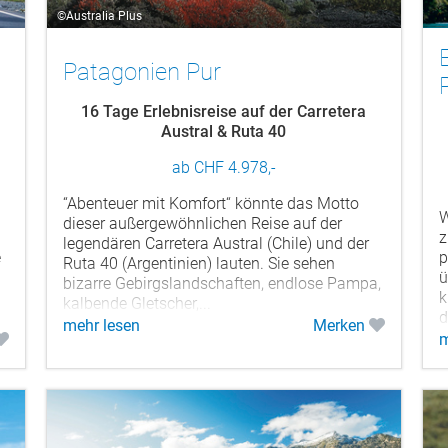
©Australia Plus
Patagonien Pur
16 Tage Erlebnisreise auf der Carretera
Austral & Ruta 40
ab CHF 4.978,-
“Abenteuer mit Komfort“ könnte das Motto
W
dieser außergewöhnlichen Reise auf der
z
legendären Carretera Austral (Chile) und der
e
p
Ruta 40 (Argentinien) lauten. Sie sehen
ü
bizarre Gebirgslandschaften, endlose Pampa,
k
kalbende Gletscher,...
d
mehr lesen
Merken
m