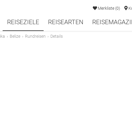
Merkliste
(
0
)
K
REISEZIELE
REISEARTEN
REISEMAGAZI
ika
›
Belize
›
Rundreisen
›
Details