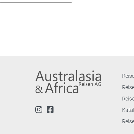
Reise
Reis
Reis
Kata
Reis