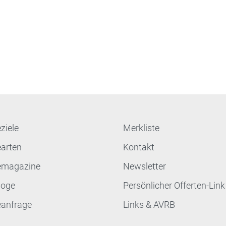
ziele
Merkliste
earten
Kontakt
emagazine
Newsletter
loge
Persönlicher Offerten-Link
eanfrage
Links & AVRB