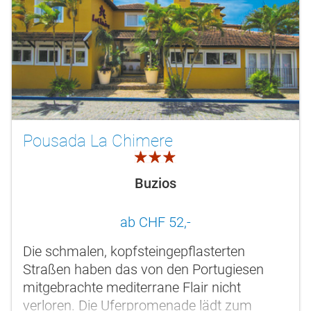
Pousada La Chimere
3.0
Buzios
ab CHF 52,-
Die schmalen, kopfsteingepflasterten
Straßen haben das von den Portugiesen
mitgebrachte mediterrane Flair nicht
verloren. Die Uferpromenade lädt zum