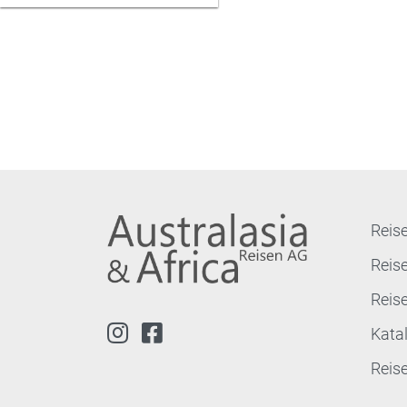
Reise
Reis
Reis
Kata
Reis