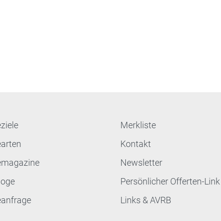
ziele
Merkliste
earten
Kontakt
emagazine
Newsletter
loge
Persönlicher Offerten-Link
eanfrage
Links & AVRB