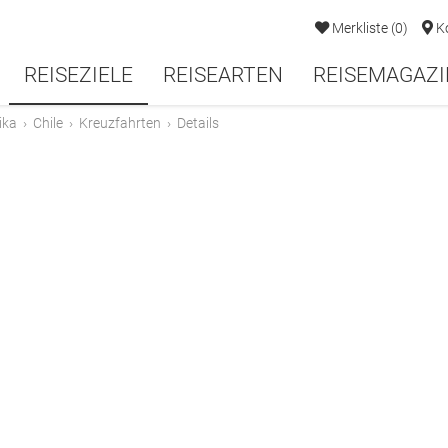
Merkliste
(
0
)
K
REISEZIELE
REISEARTEN
REISEMAGAZI
ika
›
Chile
›
Kreuzfahrten
›
Details