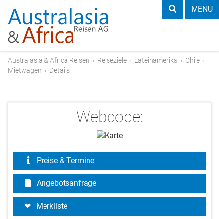
MENU
Australasia & Africa Reisen
›
Reiseziele
›
Lateinamerika
›
Chile
›
Mietwagen
›
Details
Webcode:
Preise & Termine
Angebotsanfrage
Merkliste