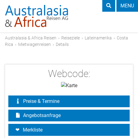
MENU
Australasia & Africa Reisen
›
Reiseziele
›
Lateinamerika
›
Costa
Rica
›
Mietwagenreisen
›
Details
Webcode:
Preise & Termine
Angebotsanfrage
Merkliste