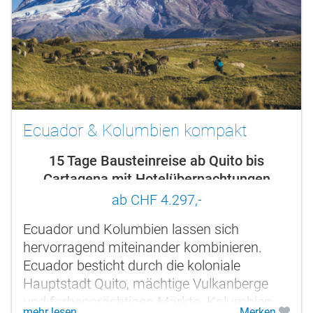
Ecuador & Kolumbien kompakt
15 Tage Bausteinreise ab Quito bis
Cartagena mit Hotelübernachtungen
ab CHF 4.297,-
Ecuador und Kolumbien lassen sich
hervorragend miteinander kombinieren.
Ecuador besticht durch die koloniale
Hauptstadt Quito, mächtige Vulkanberge
und farbenprächtigen Märkte. Kolumbien
mehr lesen
Merken