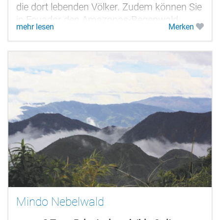
die dort lebenden Völker. Zudem können Sie
in Ecuador den Amazonas-Regenwald
mehr lesen
Merken
hervorragend mit den Galapagos-Inseln...
Mindo Nebelwald