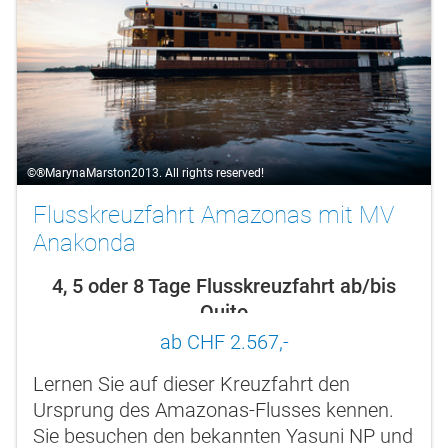
©®MarynaMarston2013. All rights reserved!
Flusskreuzfahrt Amazonas mit MV
Anakonda
4, 5 oder 8 Tage Flusskreuzfahrt ab/bis
Quito
ab CHF 2.567,-
Lernen Sie auf dieser Kreuzfahrt den
Ursprung des Amazonas-Flusses kennen.
Sie besuchen den bekannten Yasuni NP und