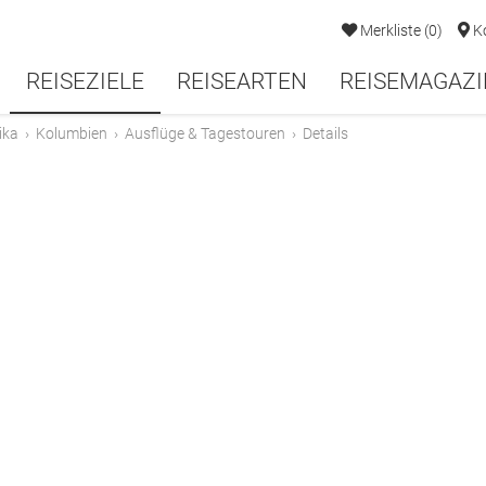
Merkliste
(
0
)
K
REISEZIELE
REISEARTEN
REISEMAGAZI
ika
›
Kolumbien
›
Ausflüge & Tagestouren
›
Details