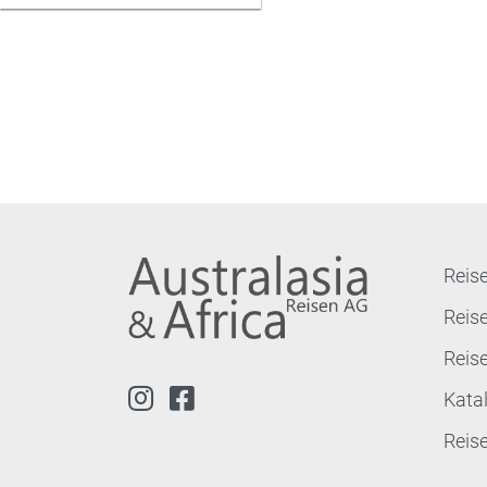
Reise
Reis
Reis
Kata
Reis