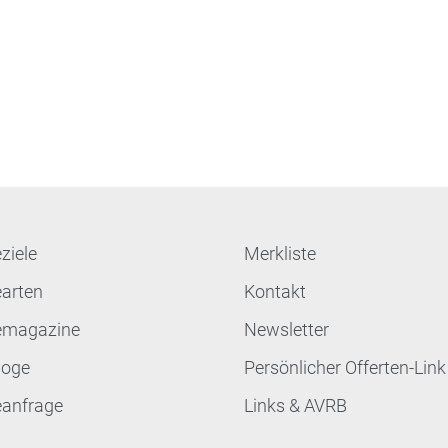
ziele
Merkliste
earten
Kontakt
emagazine
Newsletter
loge
Persönlicher Offerten-Link
eanfrage
Links & AVRB