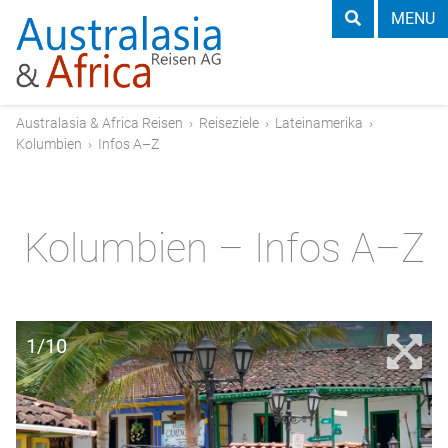
MENU
Australasia & Africa Reisen
›
Reiseziele
›
Lateinamerika
›
Kolumbien
›
Infos A–Z
Kolumbien – Infos A–Z
1/10