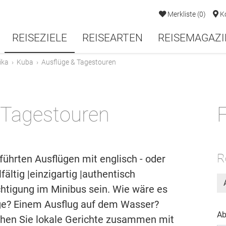
Merkliste
(
0
)
K
REISEZIELE
REISEARTEN
REISEMAGAZI
ika
›
Kuba
›
Ausflüge & Tagestouren
 Tagestouren
F
R
führten Ausflügen mit englisch - oder
ältig |einzigartig |authentisch
htigung im Minibus sein. Wie wäre es
rge? Einem Ausflug auf dem Wasser?
Ab
chen Sie lokale Gerichte zusammen mit