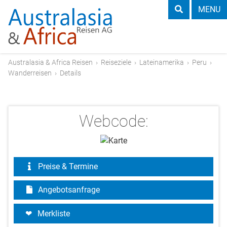
MENU
Australasia & Africa Reisen
›
Reiseziele
›
Lateinamerika
›
Peru
›
Wanderreisen
›
Details
Webcode:
Preise & Termine
Angebotsanfrage
Merkliste