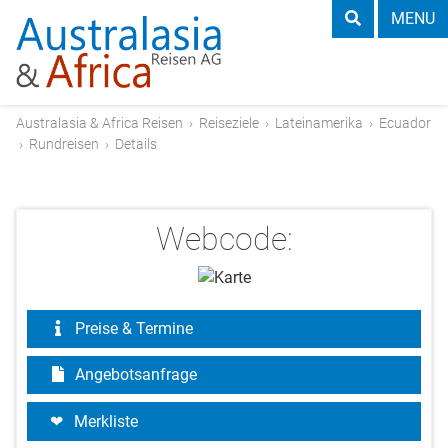
MENU
Australasia & Africa Reisen
›
Reiseziele
›
Lateinamerika
›
Ecuador
›
Rundreisen
›
Details
Webcode:
Preise & Termine
Angebotsanfrage
Merkliste