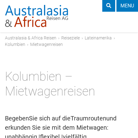
MENU
Australasia & Africa Reisen
›
Reiseziele
›
Lateinamerika
›
Kolumbien
›
Mietwagenreisen
Kolumbien –
Mietwagenreisen
BegebenSie sich auf dieTraumroutenund
erkunden Sie sie mit dem Mietwagen:
unabhängig |flexibel |vielfältig