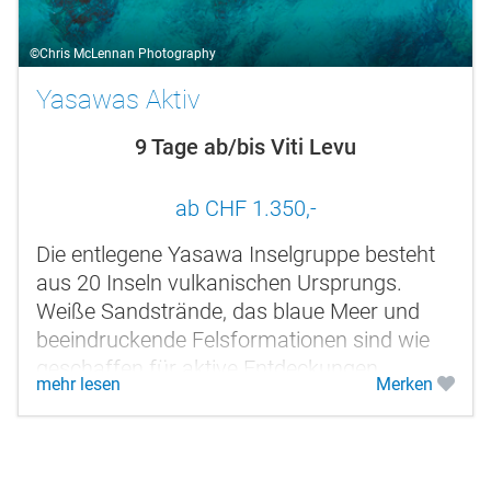
©Chris McLennan Photography
Yasawas Aktiv
9 Tage ab/bis Viti Levu
ab CHF 1.350,-
Die entlegene Yasawa Inselgruppe besteht
aus 20 Inseln vulkanischen Ursprungs.
Weiße Sandstrände, das blaue Meer und
beeindruckende Felsformationen sind wie
geschaffen für aktive Entdeckungen.
mehr lesen
Merken
Awesome Adventures Fiji bietet Ihnen...