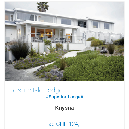
Leisure Isle Lodge
#Superior Lodge#
Knysna
ab CHF 124,-