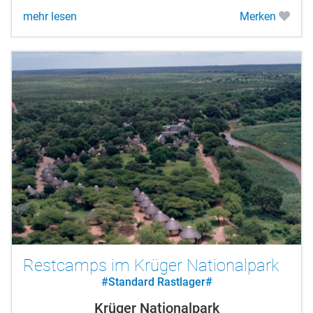
mehr lesen
Merken
Restcamps im Krüger Nationalpark
#Standard Rastlager#
Krüger Nationalpark