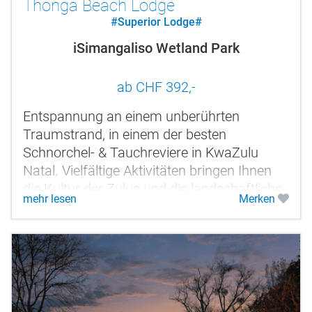
Thonga Beach Lodge
#Superior Lodge#
iSimangaliso Wetland Park
ab CHF 392,-
Entspannung an einem unberührten
Traumstrand, in einem der besten
Schnorchel- & Tauchreviere in KwaZulu
Natal. Vielfältige Aktivitäten bringen Ihnen
die Kultur der Zulus und die landschaftliche
mehr lesen
Merken
Schönheit dieser Region näher.