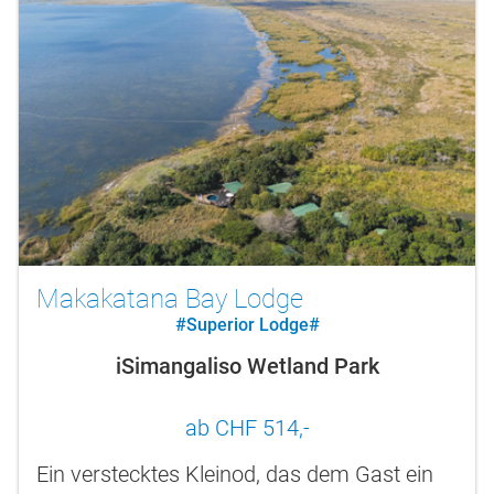
Makakatana Bay Lodge
#Superior Lodge#
iSimangaliso Wetland Park
ab CHF 514,-
Ein verstecktes Kleinod, das dem Gast ein