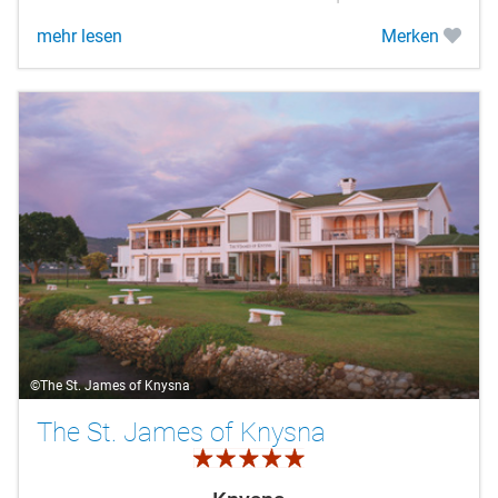
mehr lesen
Merken
©The St. James of Knysna
The St. James of Knysna
5.0