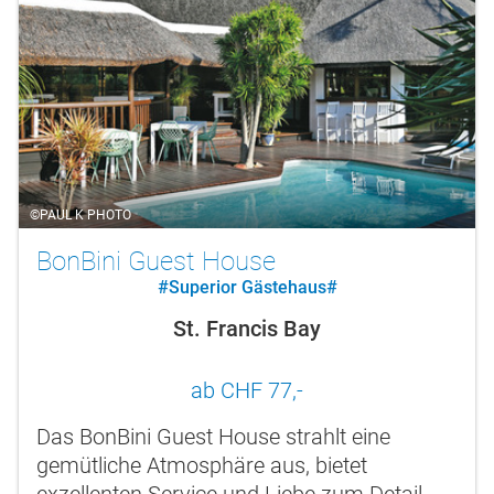
©PAUL K PHOTO
BonBini Guest House
#Superior Gästehaus#
St. Francis Bay
ab CHF 77,-
Das BonBini Guest House strahlt eine
gemütliche Atmosphäre aus, bietet
exzellenten Service und Liebe zum Detail,